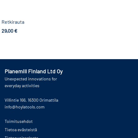
Retkirauta
29,00
€
Lisää ostoskoriin
Planemill Finland Ltd Oy
Unexpected innovations for
everyday activities
Villintie 166, 16300 Orimattila
info@hoylatools.com
Toimitusehdot
Tietoa evästeistä
Tietosuojaseloste