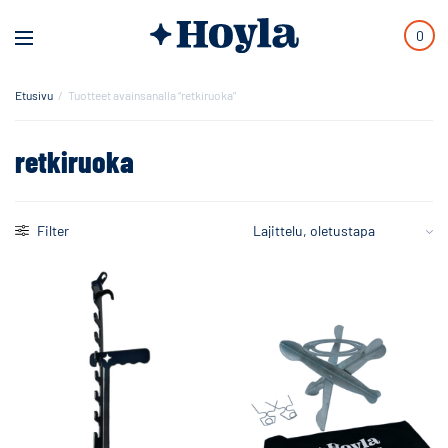
0
Etusivu
/
Tuotteet avainsanalla “retkiruoka”
retkiruoka
Filter