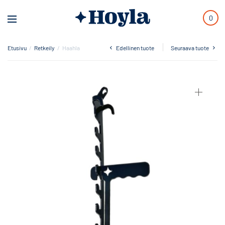
0
Etusivu
/
Retkeily
/
Haahla
Edellinen tuote
Seuraava tuote