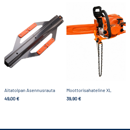
Aitatolpan Asennusrauta
Moottorisahateline XL
49,00
€
39,90
€
Lue lisää
Lisää ostoskoriin