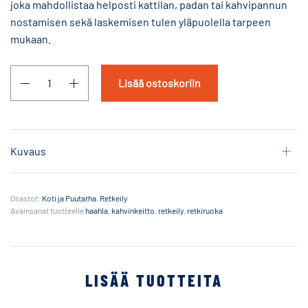
joka mahdollistaa helposti kattilan, padan tai kahvipannun
nostamisen sekä laskemisen tulen yläpuolella tarpeen
mukaan.
Lisää ostoskoriin
Kuvaus
Osastot:
Koti ja Puutarha
,
Retkeily
Avainsanat tuotteelle
haahla
,
kahvinkeitto
,
retkeily
,
retkiruoka
LISÄÄ TUOTTEITA