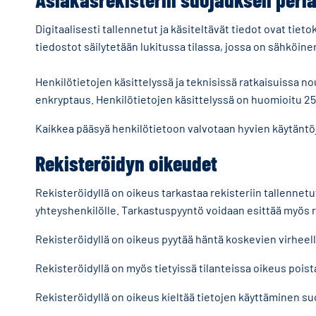
Digitaalisesti tallennetut ja käsiteltävät tiedot ovat ti
tiedostot säilytetään lukitussa tilassa, jossa on sähköin
Henkilötietojen käsittelyssä ja teknisissä ratkaisuissa 
enkryptaus. Henkilötietojen käsittelyssä on huomioitu 2
Kaikkea pääsyä henkilötietoon valvotaan hyvien käytäntö
Rekisteröidyn oikeudet
Rekisteröidyllä on oikeus tarkastaa rekisteriin tallennetut
yhteyshenkilölle. Tarkastuspyyntö voidaan esittää myös r
Rekisteröidyllä on oikeus pyytää häntä koskevien virheell
Rekisteröidyllä on myös tietyissä tilanteissa oikeus poist
Rekisteröidyllä on oikeus kieltää tietojen käyttäminen 