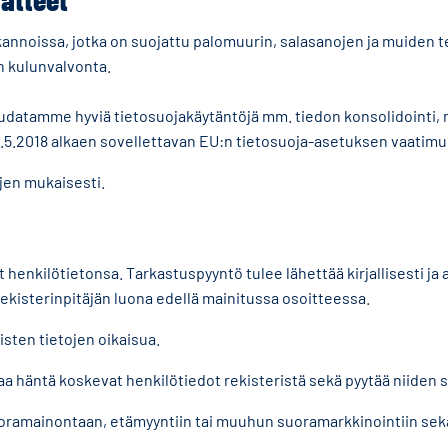
etokannoissa, jotka on suojattu palomuurin, salasanojen ja muiden
en kulunvalvonta.
noudatamme hyviä tietosuojakäytäntöjä mm. tiedon konsolidointi, 
5.5.2018 alkaen sovellettavan EU:n tietosuoja-asetuksen vaatimu
jen mukaisesti.
 henkilötietonsa. Tarkastuspyyntö tulee lähettää kirjallisesti ja a
ekisterinpitäjän luona edellä mainitussa osoitteessa.
isten tietojen oikaisua.
aa häntä koskevat henkilötiedot rekisteristä sekä pyytää niiden sii
suoramainontaan, etämyyntiin tai muuhun suoramarkkinointiin sek