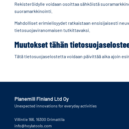
Rekisteröidylle voidaan osoittaa sähköistä suoramarkkinoin
suoramarkkinointi.
Mahdolliset erimielisyydet ratkaistaan ensisijaisesti neu
tietosuojaviranomaisen tutkittavaksi.
Muutokset tähän tietosuojaseloste
Tätä tietosuojaselostetta voidaan päivittää aika ajoin e
Planemill Finland Ltd Oy
Unexpected innovations for everyday activities
Villintie 166, 16300 Orimattila
info@hoylatools.com