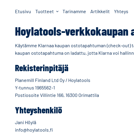
Etusivu
Tuotteet
Tarinamme
Artikkelit
Yhteys
Hoylatools-verkkokaupan a
Käytämme Klarnaa kaupan ostotapahtuman (check-out) tarjo
kaupan ostotapahtuma on ladattu, jotta Klarna voi hallinno
Rekisterinpitäjä
Planemill Finland Ltd Oy / Hoylatools
Y-tunnus 1965562-1
Postiosoite Villintie 166, 16300 Orimattila
Yhteyshenkilö
Jani Höylä
info@hoylatools.fi