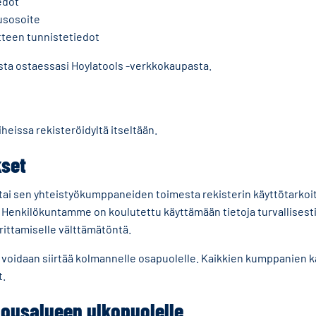
edot
tusosoite
tteen tunnistetiedot
ista ostaessasi Hoylatools -verkkokaupasta.
heissa rekisteröidyltä itseltään.
kset
tai sen yhteistyökumppaneiden toimesta rekisterin käyttötarkoit
ä. Henkilökuntamme on koulutettu käyttämään tietoja turvallises
orittamiselle välttämätöntä.
 voidaan siirtää kolmannelle osapuolelle. Kaikkien kumppanien 
t.
alousalueen ulkopuolelle