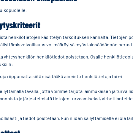
 ulkopuolelle.
ytyskriteerit
lista henkilötietojen käsittelyn tarkoituksen kannalta. Tietojen p
säilyttämisvelvollisuus voi määräytyä myös lainsäädännön perust
kka yhteyshenkilön henkilötiedot poistetaan. Osalle henkilötiedoi
uksiin:
ja riippumatta siitä sisältääkö aineisto henkilötietoja tai ei
dellyttämällä tavalla, jotta voimme tarjota lainmukaisen ja turva
noista ja järjestelmistä tietojen turvaamiseksi, virhetilanteid
lisesti ja tiedot poistetaan, kun niiden säilyttämiselle ei ole lai
atteet