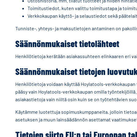
Ostoshistoria, mm. tilatut tuotteet ja niiden hintati
Toimitustiedot, kuten valittu toimitustapa ja toimi
Verkkokaupan käyttö- ja selaustiedot sekä päätelai
Tunniste-, yhteys- ja maksutietojen antaminen on pakoll
Säännönmukaiset tietolähteet
Henkilötietoja kerätään asiakassuhteen elinkaaren eri vai
Säännönmukaiset tietojen luovutu
Henkilötietoja voidaan käyttää Hoylatools-verkkokaupan 
pääsy vain Hoylatools-verkkokaupan omilla työntekijöill
asiakastietoja vain niiltä osin kuin se on työtehtävien su
Käytämme luotettuja sopimuskumppaneita, jolloin tietoa
asetuksen ja muun lainsäädännön asettamat vaatimukse
Tietojen siirto EU:n tai Euroopan t