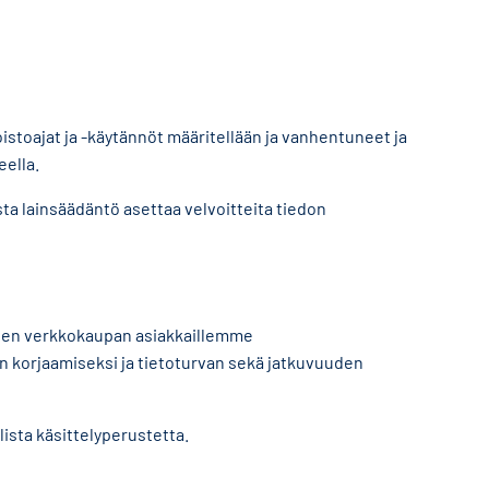
oistoajat ja -käytännöt määritellään ja vanhentuneet ja
eella.
sta lainsäädäntö asettaa velvoitteita tiedon
llisen verkkokaupan asiakkaillemme
en korjaamiseksi ja tietoturvan sekä jatkuvuuden
llista käsittelyperustetta.