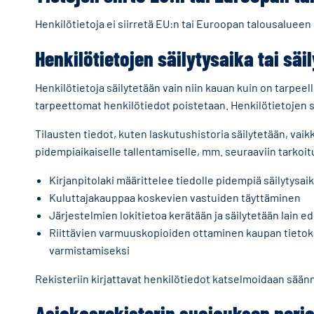
Henkilötietoja ei siirretä EU:n tai Euroopan talousalueen
Henkilötietojen säilytysaika tai säil
Henkilötietoja säilytetään vain niin kauan kuin on tarpeel
tarpeettomat henkilötiedot poistetaan. Henkilötietojen 
Tilausten tiedot, kuten laskutushistoria säilytetään, vai
pidempiaikaiselle tallentamiselle, mm. seuraaviin tarkoit
Kirjanpitolaki määrittelee tiedolle pidempiä säilytysaiko
Kuluttajakauppaa koskevien vastuiden täyttäminen
Järjestelmien lokitietoa kerätään ja säilytetään lain e
Riittävien varmuuskopioiden ottaminen kaupan tietokan
varmistamiseksi
Rekisteriin kirjattavat henkilötiedot katselmoidaan säännöl
Asiakasrekisterin suojauksen peria