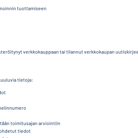
noinnin tuottamiseen
kisteröitynyt verkkokauppaan tai tilannut verkkokaupan uutiskirje
uuluvia tietoja:
dot
uhelinnumero
tään toimitusajan arviointiin
johdetut tiedot