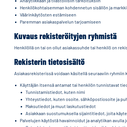
Analytiikkaan ja tilastollisiin tarkoituksiin
Henkilökohtaisemman kohdennetun sisällön ja markki
Väärinkäytösten estämiseen
Paremman asiakaspalvelun tarjoamiseen
Kuvaus rekisteröityjen ryhmistä
Henkilöllä on tai on ollut asiakassuhde tai henkilö on re
Rekisterin tietosisältö
Asiakasrekisterissä voidaan käsitellä seuraaviin ryhmiin k
Käyttäjän itsensä antamat tai henkilön tunnistavat tie
Tunnistamistiedot, kuten nimi
Yhteystiedot, kuten osoite, sähköpostiosoite ja p
Maksutiedot ja muut laskutustiedot
Asiakkaan suostumuksella sijaintitiedot, joita käyte
Palvelujen käytöstä havainnoidut ja analytiikan avulla 