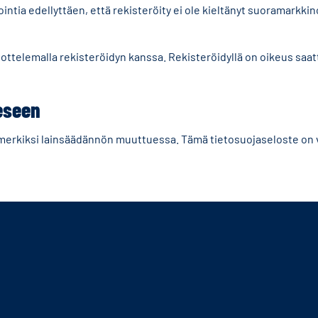
tia edellyttäen, että rekisteröity ei ole kieltänyt suoramarkkino
vottelemalla rekisteröidyn kanssa. Rekisteröidyllä on oikeus saa
eseen
simerkiksi lainsäädännön muuttuessa. Tämä tietosuojaseloste on vi