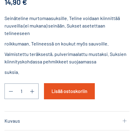
14,90
€
Seinäteline murtomaasuksille. Teline voidaan kiinnittää
ruuveilla (ei mukana) seinään. Sukset asetettaan
telineeseen
roikkumaan. Telineessä on koukut myös sauvoille.
Valmistettu teräksestä, pulverimaalattu mustaksi. Suksien
kiinnityskohdassa pehmikkeet suojaamassa
suksia.
Lisää ostoskoriin
Kuvaus