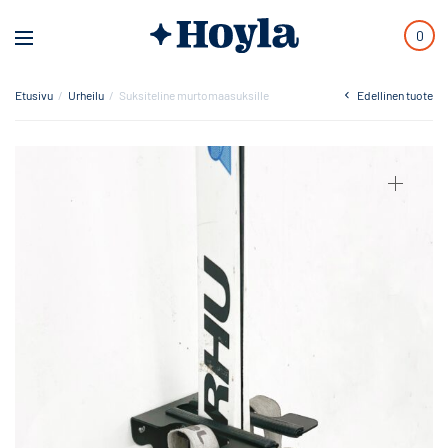
0
Etusivu
/
Urheilu
/
Suksiteline murtomaasuksille
Edellinen tuote