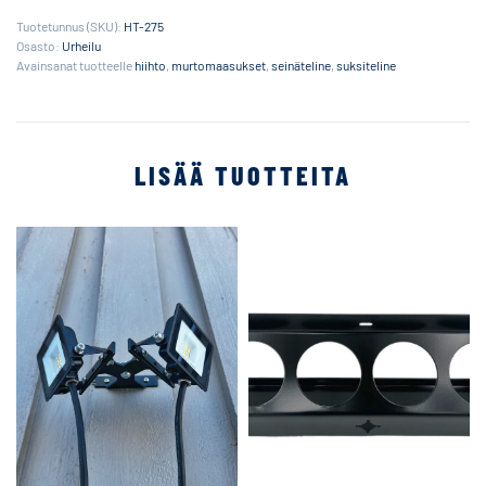
Tuotetunnus (SKU):
HT-275
Osasto:
Urheilu
Avainsanat tuotteelle
hiihto
,
murtomaasukset
,
seinäteline
,
suksiteline
LISÄÄ TUOTTEITA