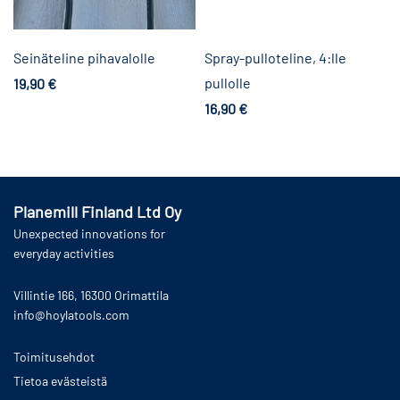
Seinäteline pihavalolle
Spray-pulloteline, 4:lle
pullolle
19,90
€
Lisää ostoskoriin
16,90
€
Lisää ostoskoriin
Planemill Finland Ltd Oy
Unexpected innovations for
everyday activities
Villintie 166, 16300 Orimattila
info@hoylatools.com
Toimitusehdot
Tietoa evästeistä