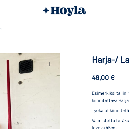
e
Harja-/ L
49,00
€
Esimerkiksi tallin
kiinnitettävä Harj
Työkalut kiinnitet
Valmistettu teräks
leveys 45cm.