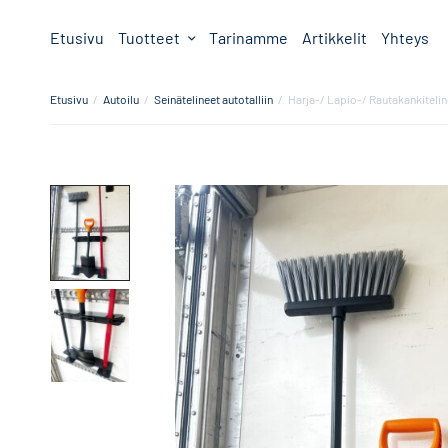
Etusivu
Tuotteet
Tarinamme
Artikkelit
Yhteys
Etusivu
/
Autoilu
/
Seinätelineet autotalliin
/
Harja-/ Lapio-/ Rautakankitelin