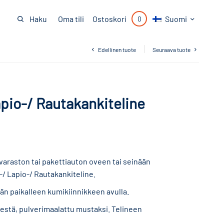
Oma tili
Suomi
Haku
Ostoskori
0
Edellinen tuote
Seuraava tuote
apio-/ Rautakankiteline
, varaston tai pakettiauton oveen tai seinään
a-/ Lapio-/ Rautakankiteline.
ään paikalleen kumikiinnikkeen avulla.
estä, pulverimaalattu mustaksi. Telineen