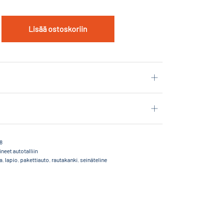
Lisää ostoskoriin
8
ineet autotalliin
a
,
lapio
,
pakettiauto
,
rautakanki
,
seinäteline