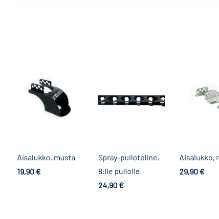
Aisalukko, musta
Spray-pulloteline,
Aisalukko, 
8:lle pullolle
19,90
€
29,90
€
Lue lisää
Lue lisää
24,90
€
Lisää ostoskoriin