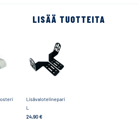
LISÄÄ TUOTTEITA
rosteri
Lisävalotelinepari
L
24,90
€
Lisää ostoskoriin