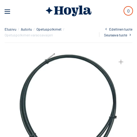
0
Etusivu
/
Autoilu
/
Opetuspolkimet
/
Edellinen tuote
Opetuspolkimen varaosavaijeri
Seuraava tuote