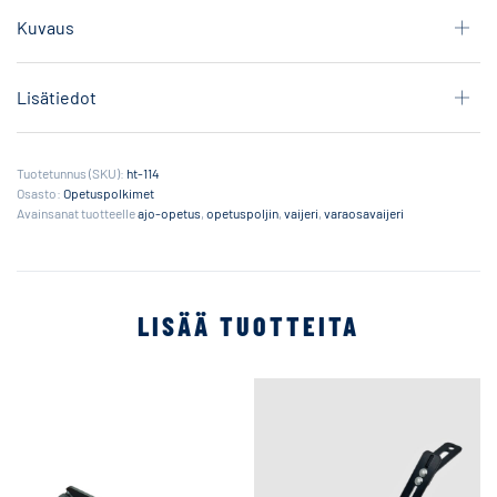
Kuvaus
Lisätiedot
Tuotetunnus (SKU):
ht-114
Osasto:
Opetuspolkimet
Avainsanat tuotteelle
ajo-opetus
,
opetuspoljin
,
vaijeri
,
varaosavaijeri
LISÄÄ TUOTTEITA