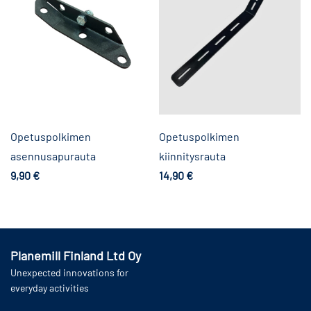
Opetuspolkimen
Opetuspolkimen
asennusapurauta
kiinnitysrauta
9,90
€
14,90
€
Lisää ostoskoriin
Lisää ostoskoriin
Planemill Finland Ltd Oy
Unexpected innovations for
everyday activities