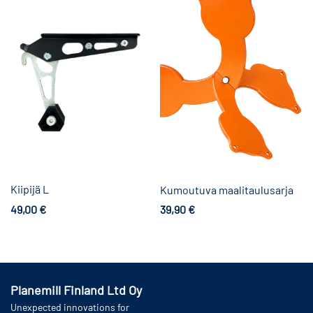
Kiipijä L
Kumoutuva maalitaulusarja
49,00
€
39,90
€
Lisää ostoskoriin
Lisää ostoskoriin
Planemill Finland Ltd Oy
Unexpected innovations for