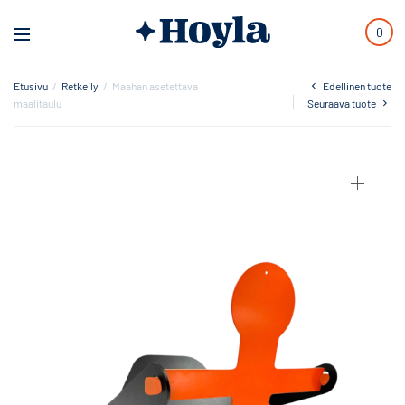
0
Etusivu
/
Retkeily
/
Maahan asetettava
Edellinen tuote
maalitaulu
Seuraava tuote