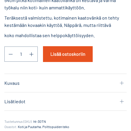
54cm pitkä kotimainen kaatovänkä on kestävä ja varma
työkalu niin koti- kuin ammattikäyttöön.
Teräksestä valmistettu, kotimainen kaatovänkä on tehty
kestämään kovaakin käyttöä. Näppärä, mutta riittävä
koko mahdollistaa sen helppokäyttöisyyden.
Lisää ostoskoriin
Kuvaus
Lisätiedot
Tuotetunnus (SKU):
ht-30TN
Osastot:
Koti ja Puutarha
,
Polttopuiden teko