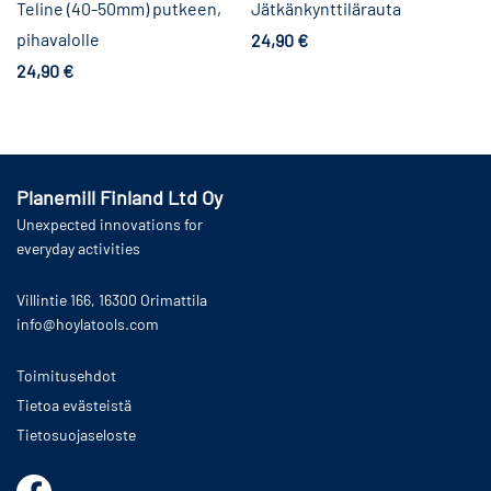
Teline (40-50mm) putkeen,
Jätkänkynttilärauta
pihavalolle
24,90
€
Lisää ostoskoriin
24,90
€
Lisää ostoskoriin
Planemill Finland Ltd Oy
Unexpected innovations for
everyday activities
Villintie 166, 16300 Orimattila
info@hoylatools.com
Toimitusehdot
Tietoa evästeistä
Tietosuojaseloste