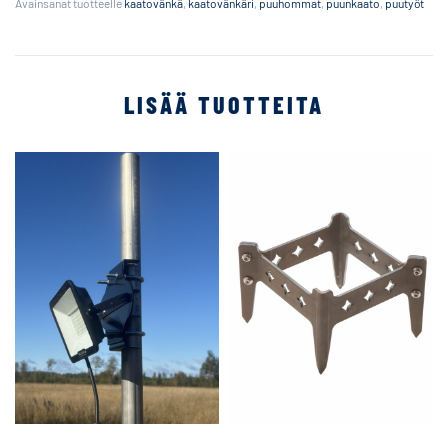
Avainsanat tuotteelle
kaatovänkä
,
kaatovänkäri
,
puuhommat
,
puunkaato
,
puutyöt
LISÄÄ TUOTTEITA