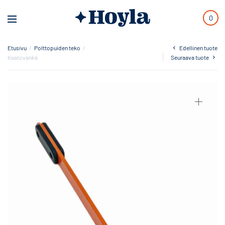
0
Etusivu
/
Polttopuiden teko
/
Edellinen tuote
Kaatovänkä
Seuraava tuote