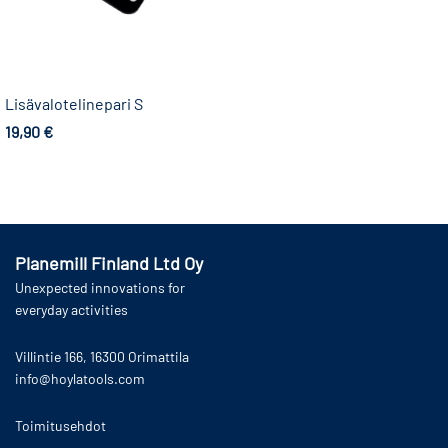
Lisävalotelinepari S
19,90
€
Lisää ostoskoriin
Planemill Finland Ltd Oy
Unexpected innovations for
everyday activities
Villintie 166, 16300 Orimattila
info@hoylatools.com
Toimitusehdot