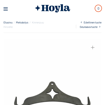
0
Etusivu
/
Metsästys
/
Kinnerpuu
Edellinen tuote
Hirvelle
Seuraava tuote