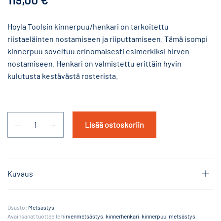
Hoyla Toolsin kinnerpuu/henkari on tarkoitettu
riistaeläinten nostamiseen ja riiputtamiseen. Tämä isompi
kinnerpuu soveltuu erinomaisesti esimerkiksi hirven
nostamiseen. Henkari on valmistettu erittäin hyvin
kulutusta kestävästä rosterista.
Lisää ostoskoriin
Kuvaus
Osasto:
Metsästys
Avainsanat tuotteelle
hirvenmetsästys
,
kinnerhenkari
,
kinnerpuu
,
metsästys