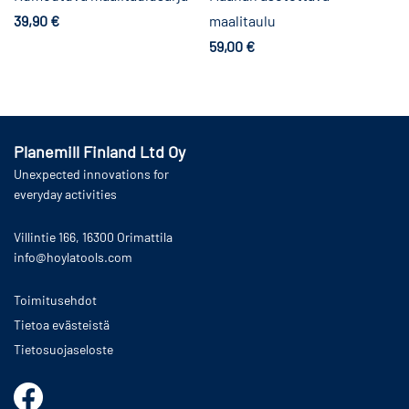
maalitaulu
39,90
€
Lisää ostoskoriin
59,00
€
Lisää ostoskoriin
Planemill Finland Ltd Oy
Unexpected innovations for
everyday activities
Villintie 166, 16300 Orimattila
info@hoylatools.com
Toimitusehdot
Tietoa evästeistä
Tietosuojaseloste